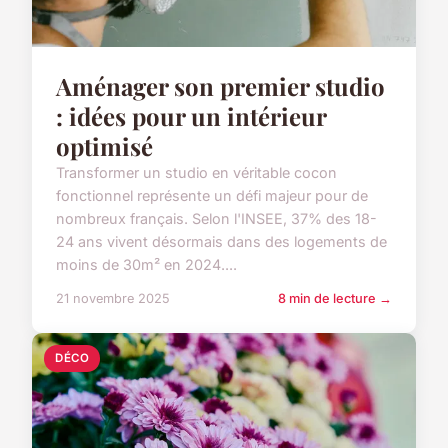
Aménager son premier studio
: idées pour un intérieur
optimisé
Transformer un studio en véritable cocon
fonctionnel représente un défi majeur pour de
nombreux français. Selon l'INSEE, 37% des 18-
24 ans vivent désormais dans des logements de
moins de 30m² en 2024....
21 novembre 2025
8 min de lecture →
DÉCO