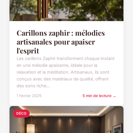
Carillons zaphir : mélodies
artisanales pour apaiser
l'esprit
Les carillons Zaphir transforment chaque instant
en une mélodie apaisante, idéale pour la
relaxation et la méditation. Artisanaux, ils sont
conçus avec des matériaux de qualité, offrant
des sons riche...
1 février 2025
5 min de lecture →
DÉCO