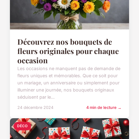
Découvrez nos bouquets de
fleurs originales pour chaque
occasion
Les occasions ne manquent pas de demande de
fleurs uniques et mémorables. Que ce soit pour
un mariage, un anniversaire ou simplement pour
illuminer une journée, nos bouquets originaux
séduisent par le...
24 décembre 2024
4 min de lecture →
DÉCO