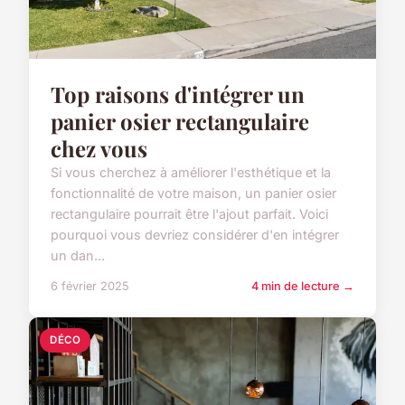
Top raisons d'intégrer un
panier osier rectangulaire
chez vous
Si vous cherchez à améliorer l'esthétique et la
fonctionnalité de votre maison, un panier osier
rectangulaire pourrait être l'ajout parfait. Voici
pourquoi vous devriez considérer d'en intégrer
un dan...
6 février 2025
4 min de lecture →
DÉCO