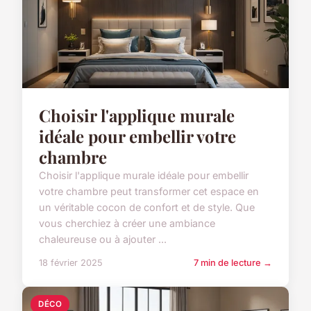
Choisir l'applique murale
idéale pour embellir votre
chambre
Choisir l'applique murale idéale pour embellir
votre chambre peut transformer cet espace en
un véritable cocon de confort et de style. Que
vous cherchiez à créer une ambiance
chaleureuse ou à ajouter ...
18 février 2025
7 min de lecture →
DÉCO