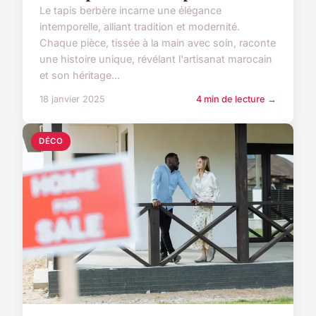
Le tapis berbère incarne une élégance
intemporelle, alliant tradition et modernité.
Chaque pièce, tissée à la main avec soin, raconte
une histoire unique, révélant l'artisanat marocain
et son héritage...
18 janvier 2025
4 min de lecture →
DÉCO