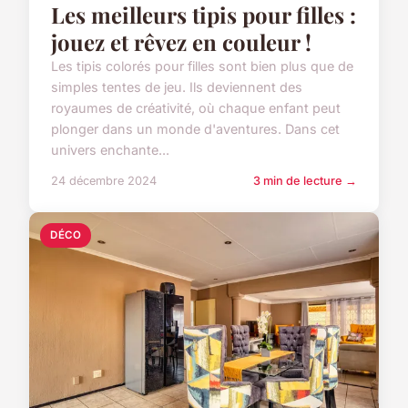
Les meilleurs tipis pour filles :
jouez et rêvez en couleur !
Les tipis colorés pour filles sont bien plus que de
simples tentes de jeu. Ils deviennent des
royaumes de créativité, où chaque enfant peut
plonger dans un monde d'aventures. Dans cet
univers enchante...
24 décembre 2024
3 min de lecture →
DÉCO