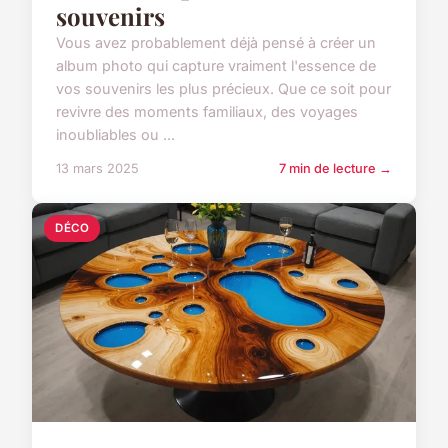
souvenirs
Vous avez probablement déjà pensé à créer un
album photo qui capture vraiment l'essence de
vos souvenirs les plus précieux. Que ce soit pour
revivre des moments familiaux, des voyages
inoubliables ou ...
13 mars 2025
7 min de lecture →
DÉCO