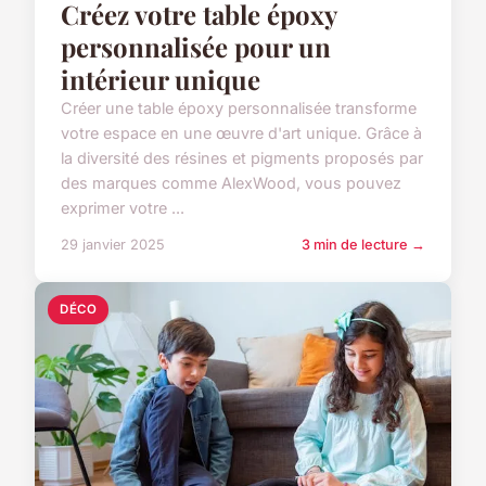
Créez votre table époxy
personnalisée pour un
intérieur unique
Créer une table époxy personnalisée transforme
votre espace en une œuvre d'art unique. Grâce à
la diversité des résines et pigments proposés par
des marques comme AlexWood, vous pouvez
exprimer votre ...
29 janvier 2025
3 min de lecture →
DÉCO