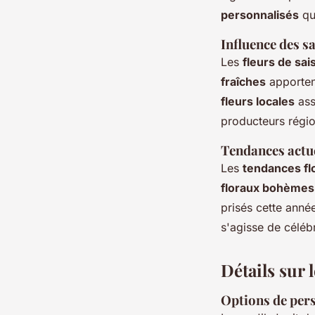
personnalisés
qu
Influence des s
Les
fleurs de sai
fraîches
apportent
fleurs locales
ass
producteurs région
Tendances actue
Les
tendances fl
floraux bohèmes
prisés cette année
s'agisse de céléb
Détails sur 
Options de per