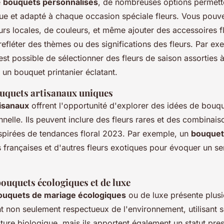
e
bouquets personnalisés
, de nombreuses options permett
e et adapté à chaque occasion spéciale fleurs. Vous pouve
eurs locales, de couleurs, et même ajouter des accessoires f
refléter des thèmes ou des significations des fleurs. Par ex
l est possible de sélectionner des fleurs de saison assorties à
 un bouquet printanier éclatant.
uquets artisanaux uniques
isanaux
offrent l'opportunité d'explorer des idées de bouqu
nelle. Ils peuvent inclure des fleurs rares et des combinais
spirées de tendances floral 2023. Par exemple, un
bouquet
s françaises et d'autres fleurs exotiques pour évoquer un se
ouquets écologiques et de luxe
ouquets de mariage écologiques
ou de luxe présente plusi
 non seulement respectueux de l'environnement, utilisant s
lture biologique, mais ils apportent également un statut pres