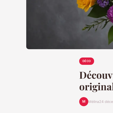
DÉCO
Découvr
origina
M
Mélina
24 déc