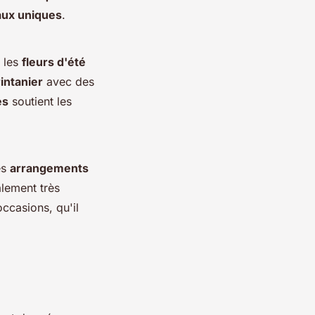
aux uniques
.
, les
fleurs d'été
intanier
avec des
es
soutient les
es
arrangements
lement très
occasions, qu'il