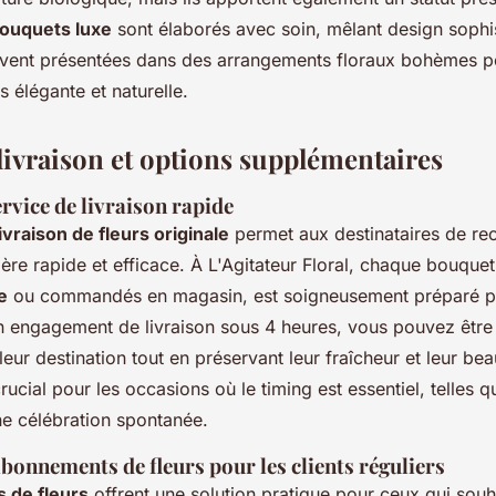
ouquets luxe
sont élaborés avec soin, mêlant design sophis
ouvent présentées dans des arrangements floraux bohèmes p
is élégante et naturelle.
livraison et options supplémentaires
ervice de livraison rapide
livraison de fleurs originale
permet aux destinataires de rec
re rapide et efficace. À L'Agitateur Floral, chaque bouquet,
e
ou commandés en magasin, est soigneusement préparé pa
un engagement de livraison sous 4 heures, vous pouvez être
 leur destination tout en préservant leur fraîcheur et leur be
rucial pour les occasions où le timing est essentiel, telles q
e célébration spontanée.
bonnements de fleurs pour les clients réguliers
 de fleurs
offrent une solution pratique pour ceux qui souh