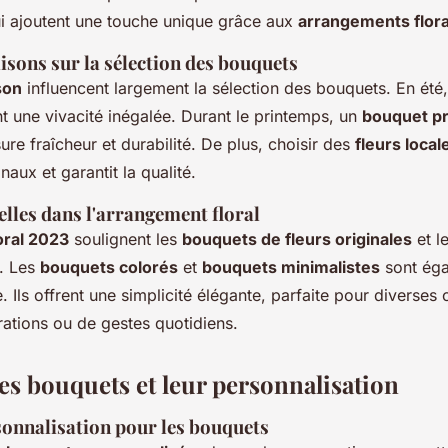
i ajoutent une touche unique grâce aux
arrangements flor
aisons sur la sélection des bouquets
son
influencent largement la sélection des bouquets. En été
 une vivacité inégalée. Durant le printemps, un
bouquet pr
ure fraîcheur et durabilité. De plus, choisir des
fleurs local
aux et garantit la qualité.
lles dans l'arrangement floral
oral 2023
soulignent les
bouquets de fleurs originales
et l
. Les
bouquets colorés
et
bouquets minimalistes
sont éga
. Ils offrent une simplicité élégante, parfaite pour diverses 
rations ou de gestes quotidiens.
les bouquets et leur personnalisation
sonnalisation pour les bouquets