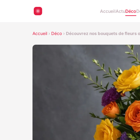
Accueil
Actu
Déco
D
Accueil
›
Déco
›
Découvrez nos bouquets de fleurs o