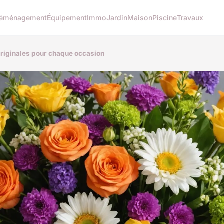
éménagement
Équipement
Immo
Jardin
Maison
Piscine
Travaux
riginales pour chaque occasion