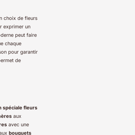
n choix de fleurs
ur exprimer un
derne peut faire
que chaque
son pour garantir
 permet de
 spéciale fleurs
mères
aux
res
avec une
 aux
bouquets