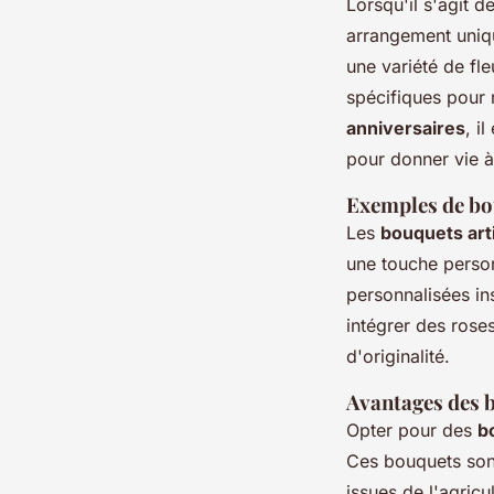
Lorsqu'il s'agit d
arrangement uniqu
une variété de fl
spécifiques pour 
anniversaires
, i
pour donner vie à
Exemples de bo
Les
bouquets art
une touche person
personnalisées in
intégrer des rose
d'originalité.
Avantages des b
Opter pour des
b
Ces bouquets sont
issues de l'agricu