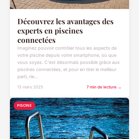
Découvrez les avantages des
experts en piscines
connectées
Imaginez pouvoir contrôler tous les aspects de
votre piscine depuis votre smartphone, où que
vous soyez. C'est désormais possible grâce aux
piscines connectées, et pour en tirer le meilleur
parti, rie...
13 mars 2025
7 min de lecture →
PISCINE