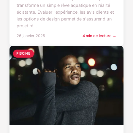
transforme un simple rêve aquatique en réalité
éclatante. Évaluer l'expérience, les avis clients et
les options de design permet de s'assurer d'un
projet ré...
26 janvier 2025
4 min de lecture →
PISCINE