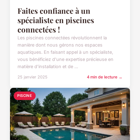
Faites confiance à un
spécialiste en piscines
connectées !
Les piscines connectées révolutionnent la
manière dont nous gérons nos espaces
aquatiques. En faisant appel à un spécialiste,
vous bénéficiez d'une expertise précieuse en
matière d'installation et de ...
25 janvier 2025
4 min de lecture →
PISCINE