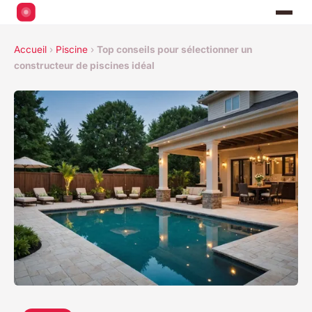
Accueil
›
Piscine
›
Top conseils pour sélectionner un
constructeur de piscines idéal