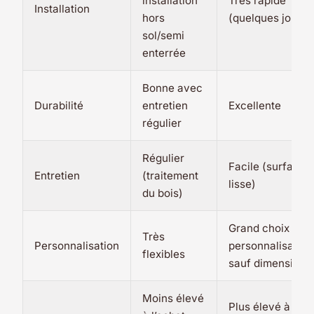
installation
Très rapide
Installation
hors
(quelques jours)
sol/semi
enterrée
Bonne avec
Durabilité
entretien
Excellente
régulier
Régulier
Facile (surface
Entretien
(traitement
lisse)
du bois)
Grand choix de
Très
Personnalisation
personnalisation
flexibles
sauf dimensions
Moins élevé
Plus élevé à