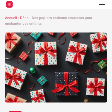
Accueil
›
Déco
›
Des papiers cadeaux amusants pour
enchanter vos enfants