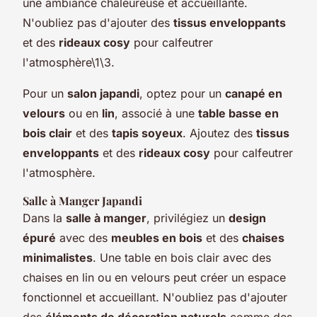
une ambiance chaleureuse et accueillante.
N'oubliez pas d'ajouter des
tissus enveloppants
et des
rideaux cosy
pour calfeutrer
l'atmosphère\1\3.
Pour un
salon japandi
, optez pour un
canapé en
velours
ou en
lin
, associé à une
table basse en
bois clair
et des
tapis soyeux
. Ajoutez des
tissus
enveloppants
et des
rideaux cosy
pour calfeutrer
l'atmosphère.
Salle à Manger Japandi
Dans la
salle à manger
, privilégiez un
design
épuré
avec des
meubles en bois
et des
chaises
minimalistes
. Une table en bois clair avec des
chaises en lin ou en velours peut créer un espace
fonctionnel et accueillant. N'oubliez pas d'ajouter
des
éléments de décoration naturels
comme des