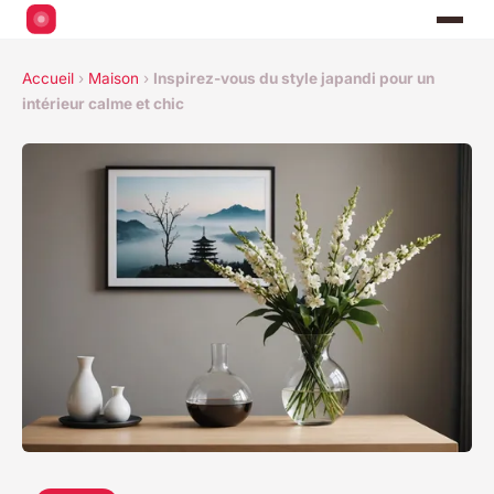
Accueil
›
Maison
›
Inspirez-vous du style japandi pour un
intérieur calme et chic