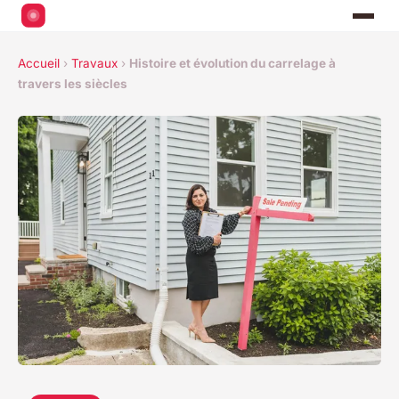
Accueil
›
Travaux
›
Histoire et évolution du carrelage à
travers les siècles