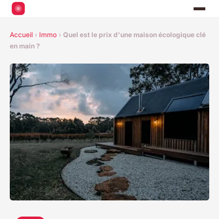
Accueil
›
Immo
›
Quel est le prix d'une maison écologique clé
en main ?