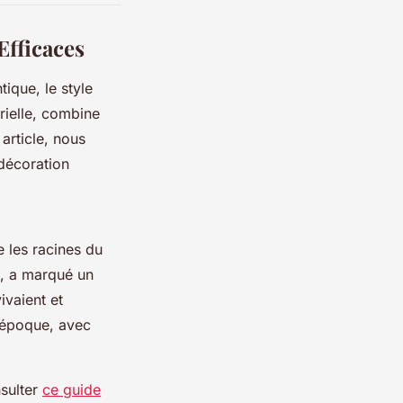
Efficaces
ique, le style
trielle, combine
article, nous
décoration
e les racines du
le, a marqué un
ivaient et
e époque, avec
nsulter
ce guide