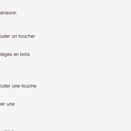
érieure:
outer un toucher
ièges en bois
outer une touche
éer une