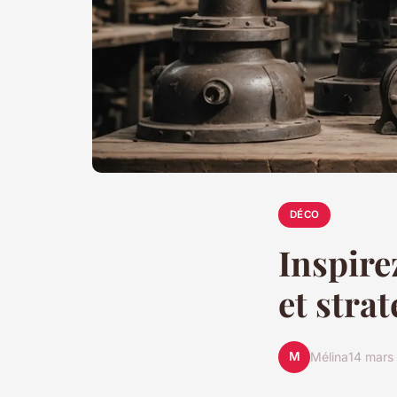
DÉCO
Inspire
et strat
M
Mélina
14 mars