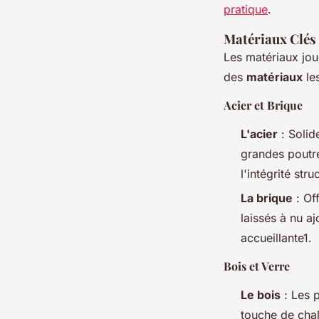
pratique
.
Matériaux Clés 
Les matériaux joue
des
matériaux
les
Acier et Brique
L'acier
: Solide
grandes poutre
l'intégrité str
La brique
: Of
laissés à nu a
accueillante1.
Bois et Verre
Le bois
: Les p
touche de chal