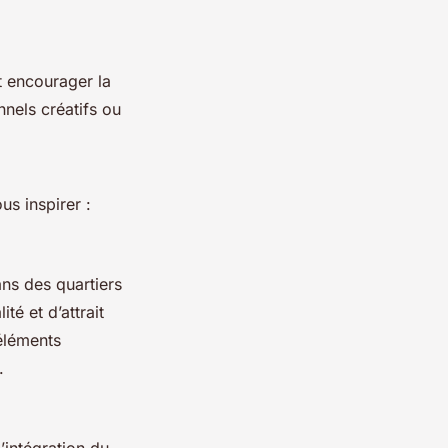
t encourager la
onnels créatifs ou
s inspirer :
ans des quartiers
té et d’attrait
éléments
.