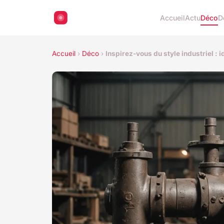
Accueil
Actu
Déco
D
Accueil
›
Déco
›
Inspirez-vous du style industriel : i