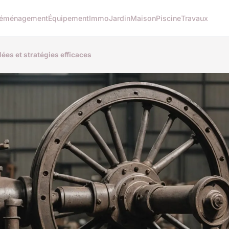
éménagement
Équipement
Immo
Jardin
Maison
Piscine
Travaux
dées et stratégies efficaces