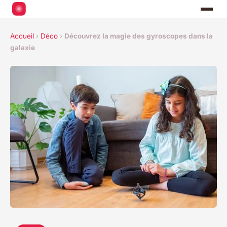
Accueil
›
Déco
›
Découvrez la magie des gyroscopes dans la
galaxie