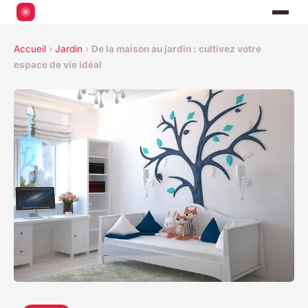
Accueil
›
Jardin
›
De la maison au jardin : cultivez votre
espace de vie idéal